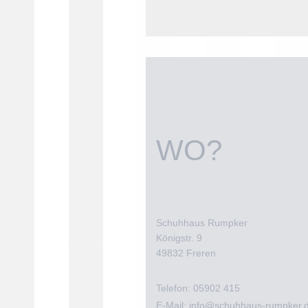
WO?
Schuhhaus Rumpker
Königstr. 9
49832 Freren
Telefon: 05902 415
E-Mail: info@schuhhaus-rumpker.