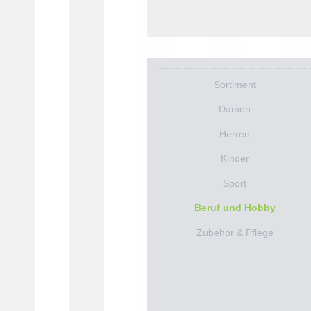
Sortiment
Damen
Herren
Kinder
Sport
Beruf und Hobby
Zubehör & Pflege