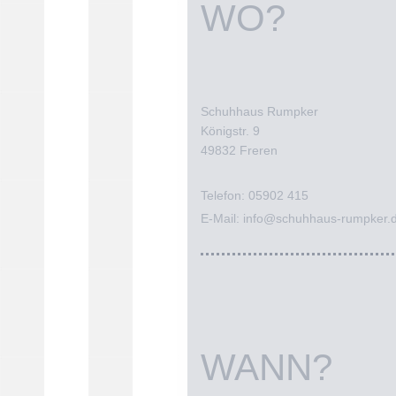
WO?
Schuhhaus Rumpker
Königstr. 9
49832 Freren
Telefon: 05902 415
E-Mail: info@schuhhaus-rumpker.
WANN?