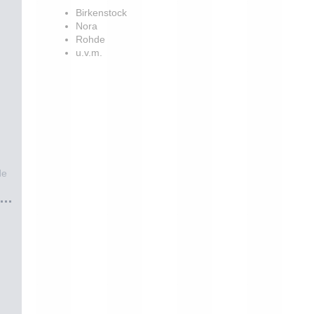
Birkenstock
Nora
Rohde
u.v.m.
de